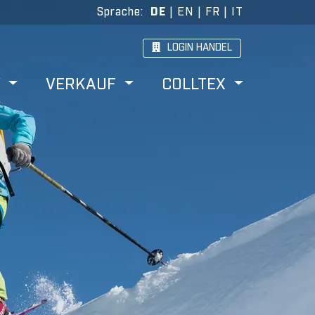
Sprache
:
DE
|
EN
|
FR
|
IT
LOGIN HANDEL
W
VERKAUF
COLLTEX