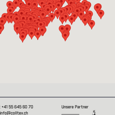
:
+41 55 645 60 70
Unsere Partner
info@colltex.ch