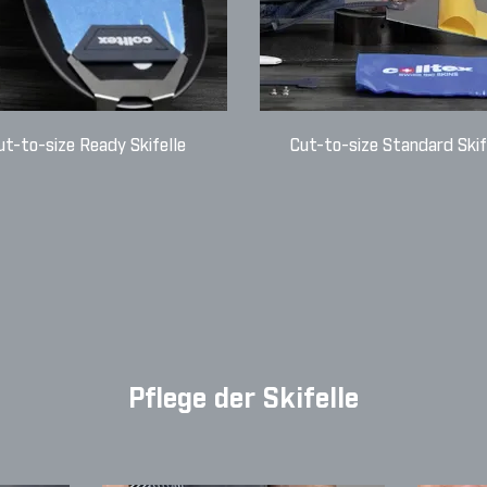
ut-to-size Ready Skifelle
Cut-to-size Standard Skif
Pflege der Skifelle