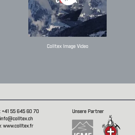
Colltex Image Video
:
+41 55 645 60 70
Unsere Partner
info@colltex.ch
e:
www.colltex.fr