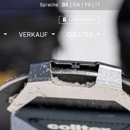
Sprache
:
DE
|
EN
|
FR
|
IT
LOGIN HANDEL
W
VERKAUF
COLLTEX