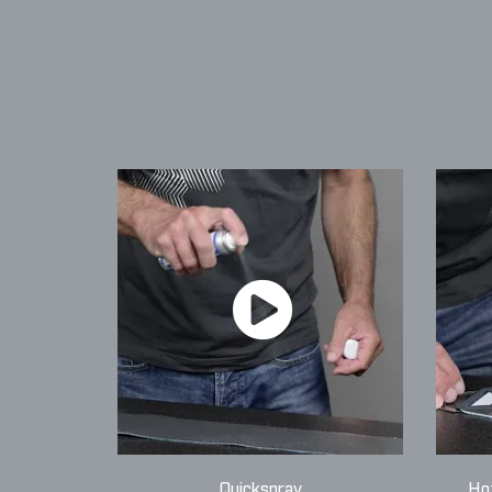
Quickspray
Ho