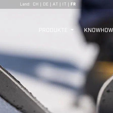
Land
:
CH
|
DE
|
AT
|
IT
|
FR
PRODUKTE
KNOWHO