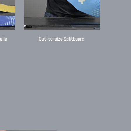
elle
Cut-to-size Splitboard