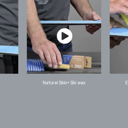
Natural Skin+ Ski wax
E