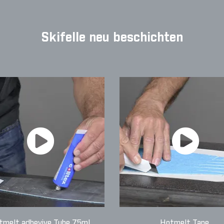
Skifelle neu beschichten
tmelt adhevive Tube 75ml
Hotmelt Tape