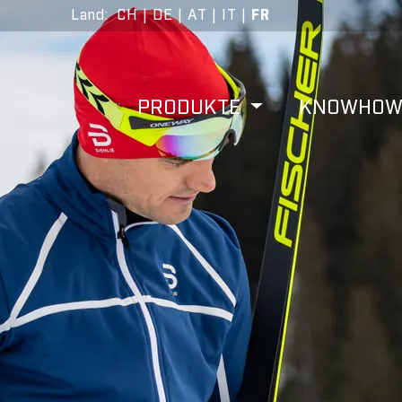
Land
:
CH
|
DE
|
AT
|
IT
|
FR
PRODUKTE
KNOWHO