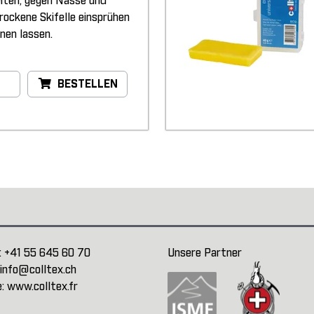
eiten, gegen Nässe und
Trockene Skifelle einsprühen
nen lassen.
BESTELLEN
:
+41 55 645 60 70
Unsere Partner
info@colltex.ch
e:
www.colltex.fr