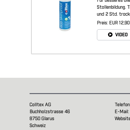
Für besseres Gl
Stollenbildung. 
und 2 Std. trock
Preis: EUR 12,90
VIDEO
Colltex AG
Telefon
Buchholzstrasse 46
E-Mail:
8750 Glarus
Websit
Schweiz