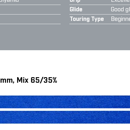
olyamid
Grip
Excelle
Glide
Good gl
Touring Type
Beginn
6 mm, Mix 65/35%