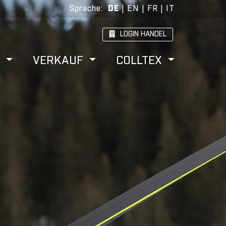
Sprache
:
DE
|
EN
|
FR
|
IT
LOGIN HANDEL
W
VERKAUF
COLLTEX