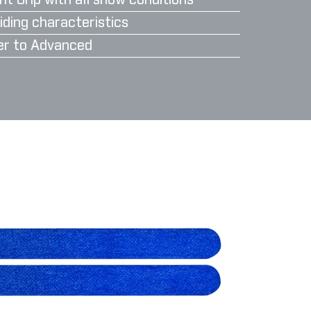
nt Grip with all snow conditions
iding characteristics
er to Advanced