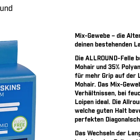
ound
Mix-Gewebe – die Alte
deinen bestehenden La
Die ALLROUND-Felle b
Mohair und 35% Polyam
für mehr Grip auf der 
Mohair. Das Mix-Gewebe
Verhältnissen, bei feu
Loipen ideal. Die Allro
welche guten Halt bev
perfekten Diagonalschr
Das Wechseln der Langl