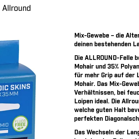
 Allround
Mix-Gewebe – die Alte
deinen bestehenden La
Die ALLROUND-Felle b
Mohair und 35% Polyam
für mehr Grip auf der 
Mohair. Das Mix-Gewebe
Verhältnissen, bei feu
Loipen ideal. Die Allro
welche guten Halt bev
perfekten Diagonalschr
Das Wechseln der Langl