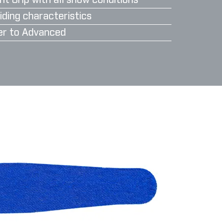
nt Grip with all snow conditions
iding characteristics
er to Advanced