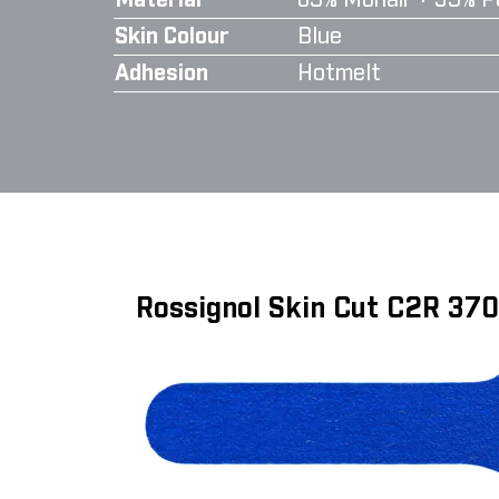
Material
65% Mohair + 35% P
Skin Colour
Blue
Adhesion
Hotmelt
Rossignol Skin Cut C2R 37