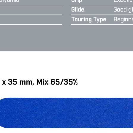
olyamid
Grip
Excelle
Glide
Good gl
Touring Type
Beginn
0 x 35 mm, Mix 65/35%