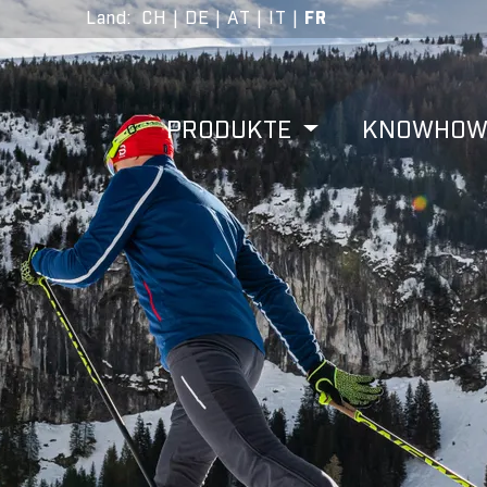
Land
:
CH
|
DE
|
AT
|
IT
|
FR
PRODUKTE
KNOWHO