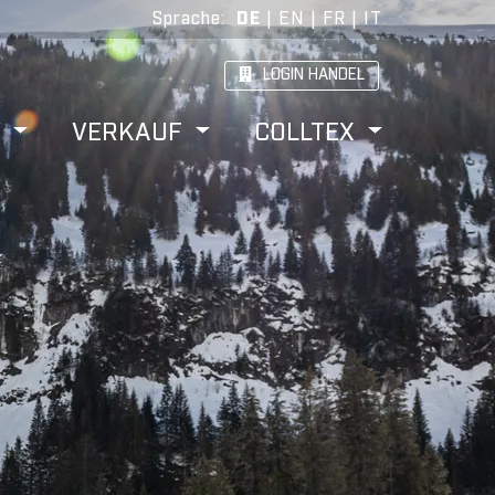
Sprache
:
DE
|
EN
|
FR
|
IT
LOGIN HANDEL
W
VERKAUF
COLLTEX