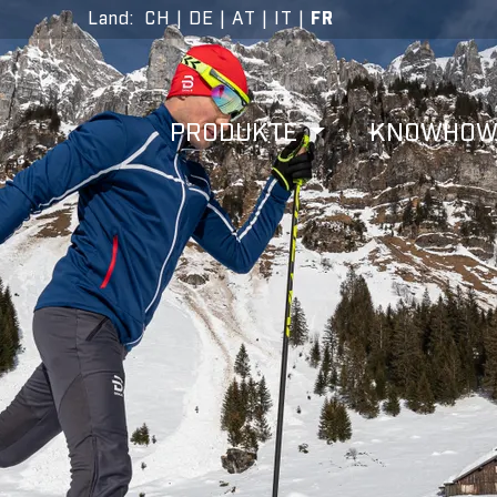
Land
:
CH
|
DE
|
AT
|
IT
|
FR
PRODUKTE
KNOWHO