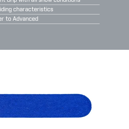
nt Grip with all snow conditions
iding characteristics
er to Advanced