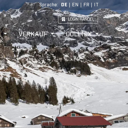
Sprache
:
DE
|
EN
|
FR
|
IT
LOGIN HANDEL
W
VERKAUF
COLLTEX