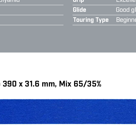
olyamid
Grip
Excelle
Glide
Good gl
Touring Type
Beginn
ip 390 x 31.6 mm, Mix 65/35%