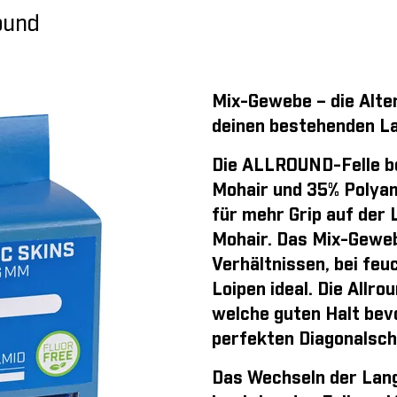
round
Mix-Gewebe – die Alte
deinen bestehenden La
Die ALLROUND-Felle b
Mohair und 35% Polyam
für mehr Grip auf der 
Mohair. Das Mix-Gewebe
Verhältnissen, bei feu
Loipen ideal. Die Allro
welche guten Halt bev
perfekten Diagonalschr
Das Wechseln der Langl