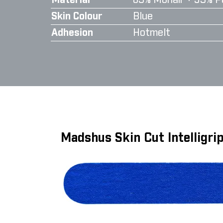
Material
65% Mohair + 35% P
Skin Colour
Blue
Adhesion
Hotmelt
Madshus Skin Cut Intelligr