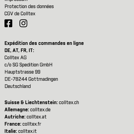
Protection des données
CGV de Colltex
Expédition des commandes en ligne
DE, AT, FR, IT:
Colltex AG
c/o SG Spedition GmbH
Hauptstrasse 99
DE-78244 Gottmadingen
Deutschland
Suisse & Liechtenstein:
colltex.ch
Allemagne:
colltex.de
Autriche:
colltex.at
France:
colltex.fr
Italie:
colltex.it