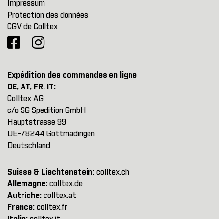
Impressum
Protection des données
CGV de Colltex
Expédition des commandes en ligne
DE, AT, FR, IT:
Colltex AG
c/o SG Spedition GmbH
Hauptstrasse 99
DE-78244 Gottmadingen
Deutschland
Suisse & Liechtenstein:
colltex.ch
Allemagne:
colltex.de
Autriche:
colltex.at
France:
colltex.fr