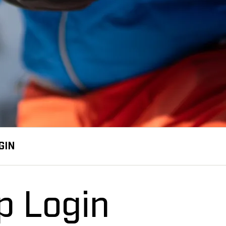
GIN
p Login