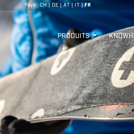
Pays
:
CH
|
DE
|
AT
|
IT
|
FR
PRODUITS
KNOW