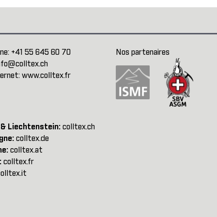
ne:
+41 55 645 60 70
Nos partenaires
nfo@colltex.ch
ternet:
www.colltex.fr
 & Liechtenstein:
colltex.ch
gne:
colltex.de
he:
colltex.at
:
colltex.fr
olltex.it