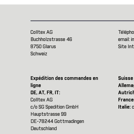
Colltex AG
Télépho
Buchholzstrasse 46
email:
i
8750 Glarus
Site In
Schweiz
Expédition des commandes en
Suisse
ligne
Allema
DE, AT, FR, IT:
Autric
Colltex AG
France
c/o SG Spedition GmbH
Italie:
c
Hauptstrasse 99
DE-78244 Gottmadingen
Deutschland