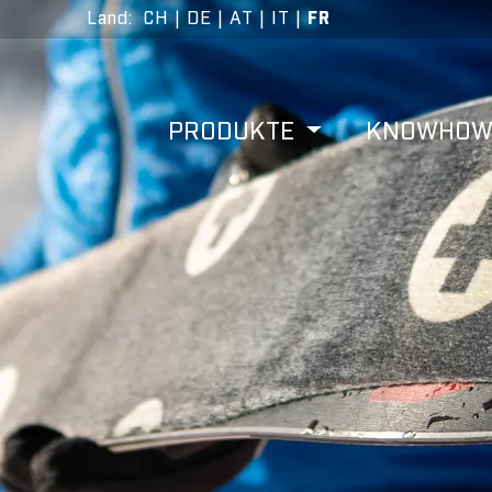
Land
:
CH
|
DE
|
AT
|
IT
|
FR
PRODUKTE
KNOWHO