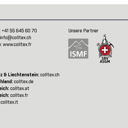
:
+41 55 645 60 70
Unsere Partner
info@colltex.ch
e:
www.colltex.fr
z & Liechtenstein:
colltex.ch
hland:
colltex.de
eich:
colltex.at
eich:
colltex.fr
:
colltex.it