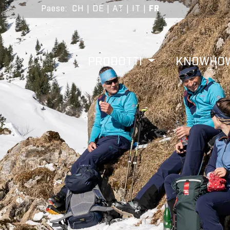
Paese
:
CH
|
DE
|
AT
|
IT
|
FR
PRODOTTI
KNOWHO