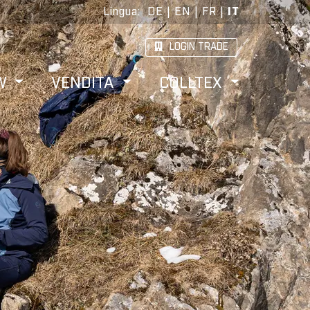
Lingua
:
DE
|
EN
|
FR
|
IT
LOGIN TRADE
W
VENDITA
COLLTEX