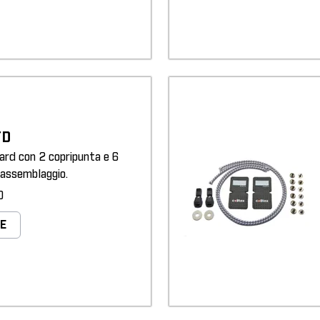
TD
dard con 2 copripunta e 6
toassemblaggio.
0
E