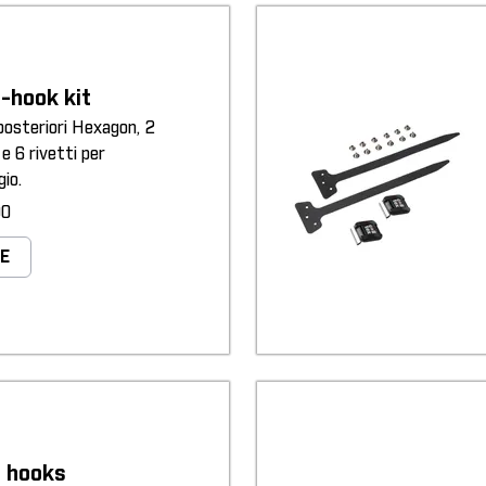
-hook kit
posteriori Hexagon, 2
e 6 rivetti per
io.
90
E
l hooks