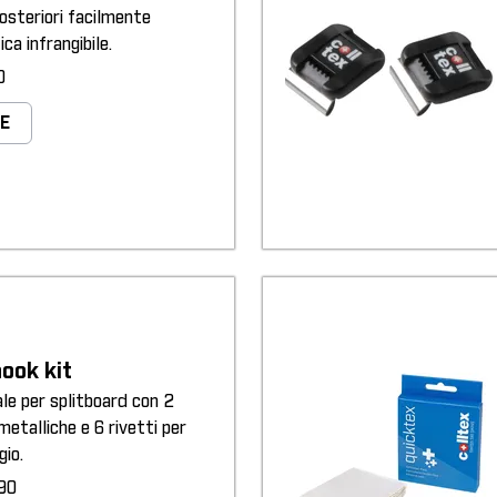
osteriori facilmente
ica infrangibile.
0
E
hook kit
le per splitboard con 2
metalliche e 6 rivetti per
io.
90