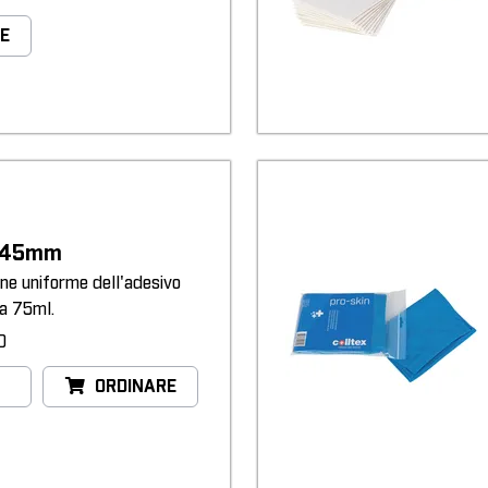
E
r 45mm
one uniforme dell'adesivo
a 75ml.
0
ORDINARE