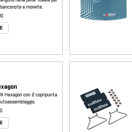
angono nella pelle. Ideale per
, banconote e monete.
90
E
Hexagon
elli Hexagon con 2 copripunta
'autoassemblaggio.
90
E