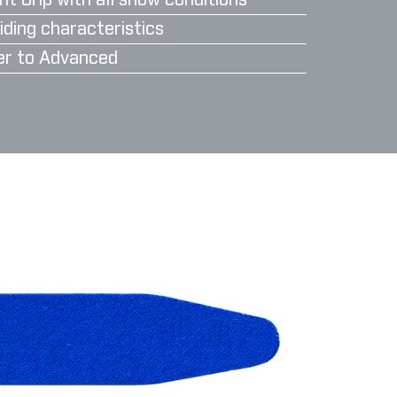
nt Grip with all snow conditions
iding characteristics
er to Advanced