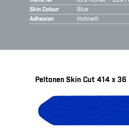
Material
65% Mohair + 35% P
Skin Colour
Blue
Adhesion
Hotmelt
Peltonen Skin Cut 414 x 3