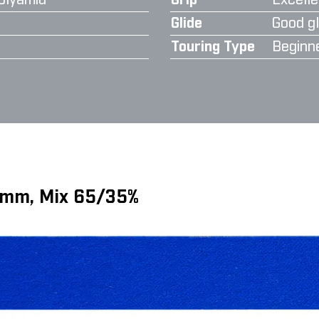
olyamid
Grip
Excelle
Glide
Good gl
Touring Type
Beginn
6 mm, Mix 65/35%