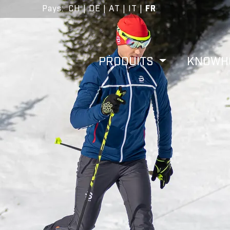
Pays
:
CH
|
DE
|
AT
|
IT
|
FR
PRODUITS
KNOW